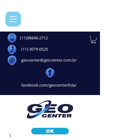
(11)98846-2712
(11) 3079-0520
geocenter@geocenter.com.br
facebook.com/geocenterltda/
OK