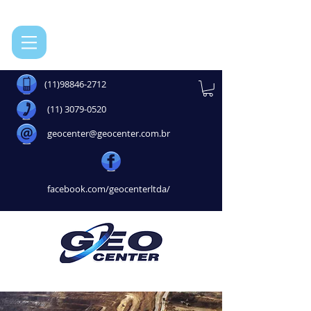
(11)98846-2712
(11) 3079-0520
geocenter@geocenter.com.br
facebook.com/geocenterltda/