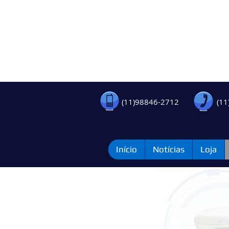
(11)98846-2712
(11
Início
Notícias
Loja
Novo r