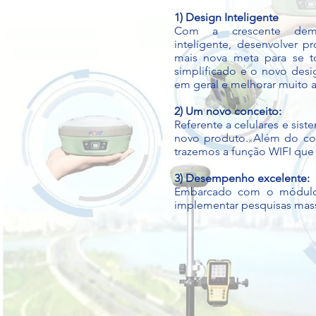
1) Design Inteligente
Com a crescente dem
inteligente, desenvolver 
mais nova meta para se t
simplificado e o novo desi
em geral e melhorar muito a
2) Um novo conceito:
Referente a celulares e sist
novo produto. Além do con
trazemos a função WIFI que
3) Desempenho excelente:
Embarcado com o módulo 
implementar pesquisas massi