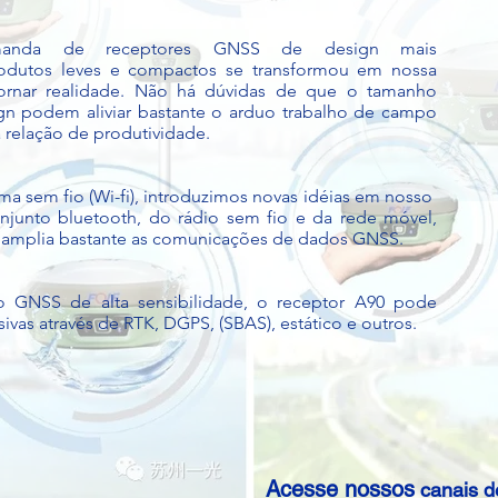
anda de receptores GNSS de design mais
produtos leves e compactos se transformou em nossa
ornar realidade. Não há dúvidas de que o tamanho
gn podem aliviar bastante o arduo trabalho de campo
 relação de produtividade.
ema sem fio (Wi-fi), introduzimos novas idéias em nosso
junto bluetooth, do rádio sem fio e da rede móvel,
 amplia bastante as comunicações de dados GNSS.
GNSS de alta sensibilidade, o receptor A90 pode
vas através de RTK, DGPS, (SBAS), estático e outros.
Interessa
Acesse nossos
canais d