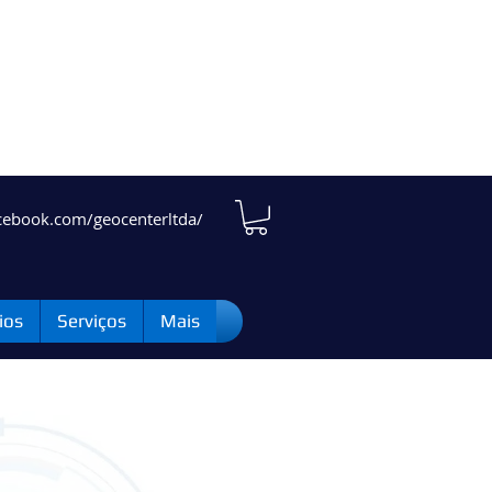
cebook.com/geocenterltda/
ios
Serviços
Mais