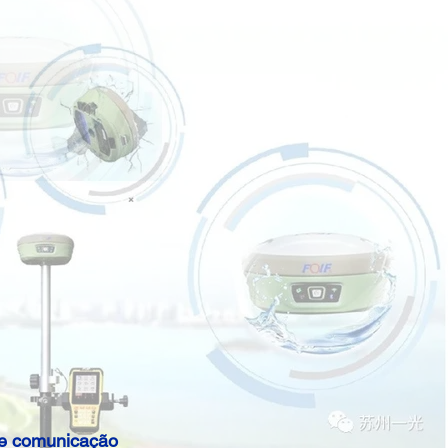
Catálogo:
GNSS A90 - 1408 canais
do?
e comunicação