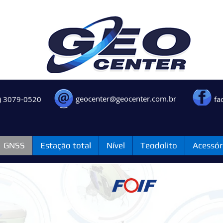
geocenter@geocenter.com.br
) 3079-0520
fa
GNSS
Estação total
Nível
Teodolito
Acessór
eceptor GNSS A90