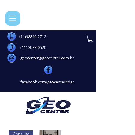
(11)98846-2712
(11) 3079-0520
geocenter@geocenter.com.br
facebook.com/geocenterltda/
Consulte