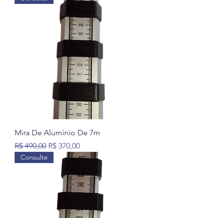
Mira De Alumínio De 7m
Preço normal
Preço promocional
R$ 490,00
R$ 370,00
Consulte