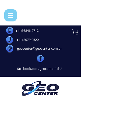
(11)98846-2712
(11) 3079-0520
geocenter@geocenter.com.br
facebook.com/geocenterltda/