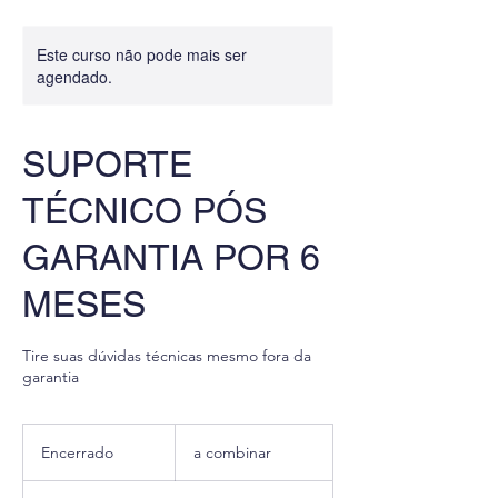
Este curso não pode mais ser
agendado.
SUPORTE
TÉCNICO PÓS
GARANTIA POR 6
MESES
Tire suas dúvidas técnicas mesmo fora da
garantia
a
combinar
Encerrado
E
a combinar
n
c